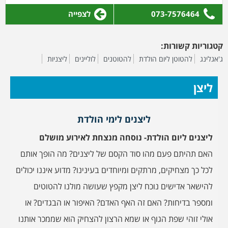
073-7576464
לצפייה
קטגוריות קשורות:
ג'אגלינג
להטוטן ליום הולדת
להטוטנים
לוליינים
ליצניות
ליצן
ליצנים לימי הולדת
ליצנים ליום הולדת- נוסחה מנצחת לאירוע מושלם
האם תהיתם פעם מהו סוד הקסם של ליצנים? מה הופך אותם
לכל כך מצחיקים, מרתקים ומיוחדים בעינינו? מדוע איננו יכולים
להישאר אדישים נוכח ליצן מקפץ שעושה מולנו להטוטים
ומספר בדיחות? האם זה האף האדם? האיפור או הבגדים? או
אולי זוהי שפת הגוף או שמא הרצון להצחיק הוא שממכר אותנו