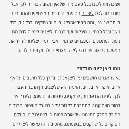
ושובה את ליבנו בכל פעם מחדש? אין תשובה ברורה לכך אבל
כיום ברור לכל:
ליצנים
הם אחד הדברים המצחיקים והחביבים
ביותר שנוצרו, והם תמיד אטרקטיביים ומצחיקים- בכל גיל, בכל
מצב ובכל תרחיש. מינקות ועד בגרות. ליצנים לימי הולדת הם
מסוג המתכונים המנצחים שתמיד, אבל תמיד יצליחו לעורר את
המסיבה, ליצור אווירה קלילה ומצחיקה ולרתק את הילדים.
מהו ליצן ליום הולדת?
כאשר אנחנו חושבים על ליצן אנחנו בדרך כלל חושבים על אף
אדום, איפור או בגדים. האמת היא שליצנים הן הרבה מעבר
לכך. לינים הם אמנים, שחקנים, פרפורמרים שמסוגלים ליצור
דמות מצחיקה שמתחבבת בקלות על כולם. כל האיפור והבגדים
הם רק החלק החיצוני של אותה דמות, כי
ליצנים לימי הולדת
הם קודם כל שחקנים בנשמתם. מהסיבה הזו כאשר ליצן ליום