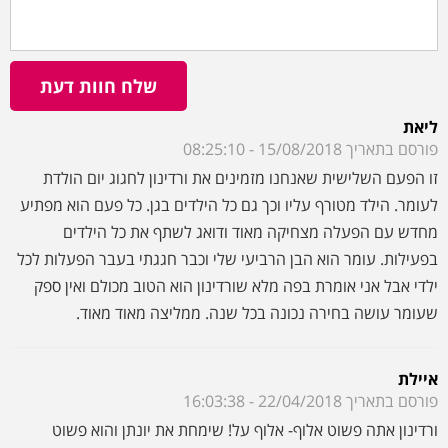
לעומר. הילד מטורף עליו וכך גם כל הילדים בגן. כל פעם הוא מפתיע
מחדש עם הפעלה מצחיקה מאוד ודואג לשתף את כל הילדים
בפעילות. עומר הוא הבן הרביעי שלי וכבר חגגתי בעבר הפעלות לכל
ילדי אבל אני אומרת בפה מלא שורדינון הוא הטוב מכולם ואין ספק
שעומר עושה בחירה נכונה בכל שנה. ממליצה מאוד מאוד.
איילת
פורסם בתאריך 22/04/2018 - 16:03:38
ורדינון אתה פשוט אלוף- אלוף על! שימחת את יונתן והוא פשוט
בעננים. הילד לא רצה לעלות לישון אחרי המסיבה. הילד מטורף עליך
והתגובות מאמהות בגן מגיעות עד היום. כולם עפו עליך ואני כל כך
שמחה ומאושרת. כבר אמרתי לך שמי שבחר בך זה יונתן ואני זרמתי
איתו וזו היתה באמת הצלחה. אתה מדהים. בעזרת השם בלי נשדר
בשנה הבאה אתה אצלנו שוב. מבחינתי תרשום כבר עכשיו...חח...
אדר פישל