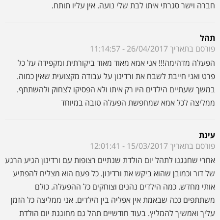
ממליצה לכל אמא שמחפשת הפעלה טובה במיוחד
עינת
פורסם בתאריך 15/03/2017 - 12:01:41
אחרי שחגגנו לתהל יום הולדת שנתיים רצופות עם ורדינון הגיע הרגע
של דור וכמובן שהוא ביקש את ורדינון. כל פעם הוא מצליח להפתיע
אותי מחדש. כמה הילדים נהנים וצוחקים כל ההפעלה. כולם
משתתפים ככה שבאמת אין אפליה בין הילדים. אני ממליצה כל הזמן
עליך ואמשיך להמליץ. בעוד חודשיים תהל גם מחוגגת יום הולדת
ובטוח תרצה אותך שוב...חחח...בהצלחה
אנה
פורסם בתאריך 24/01/2017 - 09:14:36
הפעלה מהממת ומצחיקה כמו שלא ראיתי את הילדים שלי צוחקים
ככה הרבה זמן. כל הכבוד לך ורדינון. ישר כח איך הצלחת לגרום ל40
ילדים בגיל 4 לצחוק בלי הפסקה