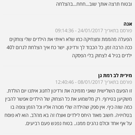
מירית לב רמת גן
פורסם בתאריך 08/01/2017 - 12:40:46
זו הפעם השלישית שאני מזמינה את ורדינון לחגוג איתנו יום הולדת.
משקיען בטירוף. רק מלשמוע את כל הצחוק של הילדים אפשר להבין
כמה שזה כיף. אין ספק שהילדה שלי מכורה אליו וכל הזמן צופה בו
בטלויזיה. חשוב מאוד היחס לילדים ואצלו זה בא מהלב. הוא לא פוסח
על אף אחד וכולם נהנים ממנו.. בטוח נפגש פעם רביעים.
נעמי
פורסם בתאריך 02/01/2017 - 11:16:01
שמי נעמי ואני גננת 27 שנה ראיתי כבר הרבה מפעילים בימי הולדת
אבל ורדינון פשוט נפלא ולכן הזמנתי אותו ליום ההולדת של נכדתי
אלה. הוא הצליח לגרום לכ- 45 ילדים לשבת ולהיות קשובים אליו ומי
כמוני יודעת שזה לא פשוט. כולם צחקו ונהנו ודבר חשוב זה שהוא
באמת השתדל לשתף את כל הילדים כך שאף אאחד לא יהיה מקופח.