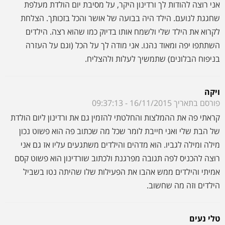
פורסם בתאריך 16/11/2015 - 09:37:13
קראתי פה את ההמלצות והחלטתי להזמין גם את ורדינון ליום הולדת
של הבת שלי ואני חייבת לומר שכל מה שכתוב פה הוא פשוט נכון
מילה ומילה לגביו. הוא מדהים והילדים משתגעים עליו אז גם אני
רוצה להכניס לפה תגובה מפרגנת ולכתוב שורדינון הוא פשוט קסם
אמיתי והילדים ממש אהבו את הפעילות שלו שהיתה נטו בשביל
הילדים וזה מה שחשוב.
טלי נעים
פורסם בתאריך 25/10/2015 - 18:29:43
אין כמוך בהפעלות ליום הולדת. הצלחת לעשות לאור יום הולדת שלא
חלמנו עליה. אחרת מכל מה שהכרנו. הילד ממש נהנה והתגובות לא
איחרו לבוא. כולם אבל פשוט כולם החמיאו לך בלי הפסקה ואין ספק
שנתראה עוד הרבה הרבה. אתה פשוט מדהים אור וממני טלי (האמא
הנלהבת שלו ) חחח...