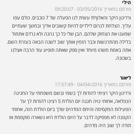
בשכונה.
ליאור
פורסם בתאריך 04/04/2016 - 17:57:49
ורדינון היקר רציתי להודות לך בשמי ובשם משפחתי על החגיגה
הנפלאה, אחותי נויה חגגה יום הולדת 5 רצינו להודות לך על
הפעילות המקסימה והיחס המדהים שלך ביום הולדת הזה, אחותי
הקטנה לא מפסיקה לדבר על היום הולדת היא נשארה מוקסמת אז
תודה לך שוב היה מדהים.
מיכל עקיבא
פורסם בתאריך 21/02/2016 - 10:02:02
ורדינון כבר עברו חמישה ימים ואנחנו עדין מקבלים מחמאות בלי סוף.
כולם ממש ממש התלהבו ממך ובצדק.נתת את כולך לירין ואני כגננת
יודעת שזה לא פשוט להחזיק במשך שעתיים כל כך הרבה ילדים
ולגרום להם לצחוק ולשתף פעולה. אתה מקסים ודרכך סלולה לפניך.