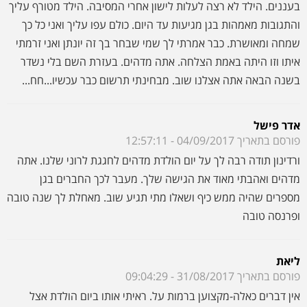
פורסם בתאריך 04/09/2017 - 12:57:11
ורדינון תודה רבה לך על יום הולדת מדהים לחגגת לרוני שלנו. אתה
מדהים ואהבתי מאוד את הגישה שלך. מעבר לכך החברים בגן
מספרים שהיה ממש כיף ושאלו מתי תגיע שוב. מאחלת לך שנה טובה
ופרנסה טובה
ליאת
פורסם בתאריך 31/08/2017 - 09:04:29
אין דברים כאלה-מקצוען ברמות על. ראיתי אותו ביום הולדת אצל
חברה וישר סגרתי איתו לבת שלי נועה. אין עליו תותח.
תהל
פורסם בתאריך 26/04/2017 - 11:14:57
הפעלה מדהימה!!! אני אמא מאוד מאוד ביקורתית ומקפידה על כל
פרט ואני חייבת לשבח את ורדינון על עבודה מקצועית שאין כמוה.
במשך שעתיים הילדים היו רק איתו ולא הפסיקו לצחוק ולהשתתף.