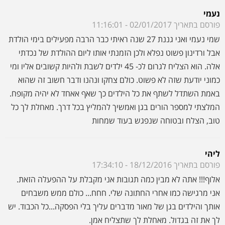
המלצתי למספר הורים בגן ואמשיך להמליץ בכל דרך. מאחלת לך כל
טוב, הצלח ובטוחה שנפגש בעוד שמחות
ליהי
פורסם בתאריך 18/12/2016 - 17:34:10
אלוף!!! אתה לא מבין כמה תגובות אני מקבלת על ההפעלה הזאת.
אני מרגישה כמו אחרי החתונה שלי. חחח... כולם ממש משבחים
אותך והילדים בגן של מאור מדברים עליך בלי הפסקה...כל הכבוד. יש
לך את זה בגדול. מאחלת לך שתצליח אמן.
עינת
פורסם בתאריך 07/12/2016 - 09:55:14
כאמא ביקורתית מאוד שרוצה את הטוב ביותר לילדים שלי, אני רוצה
להמליתץ על הפעלה של ורדינון. הילדים חורשים על התוכנית שלו
בטלויזיה וביקשו אותו ליום ההולדת. למרות זאת עשיתי המון בירורים