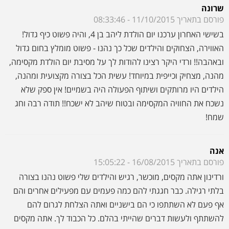
נשכח את החוויה המקסימה ובטוח שיהב לא ישכח!! תודה רבה וחג
שמח!
אנה
פורסם בתאריך 16/08/2015 - 15:05:22
ורדינון אתה מקסים, מוכשר, רגיש והילדים שלי פשוט נהנו בצורה
בלתי רגילה. כבר חגגתי להם כמה פעמים עם מפעילים אחרים והם
אף פעם לא השתתפו כי הם בישניים ואתה הצלחת לגרום להם
להשתתף ולעשות דברים שהייתי בהלם. כל הכבוד לך. אתה מקסים
ומעכשיו אנחנו נחגוג רק איתך
עירית
פורסם בתאריך 25/07/2015 - 14:13:58
ורדי תודה על הפעלת יום הולדת מדהימה! אנחנו לא מפסיקים לקבל
מחמאות והכל בזכותך.שימחת את עופרי ותהל ואני יודעת שזה לא
פשוט. תודה רבה רבה