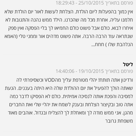
ליטל
פורסם בתאריך 19/10/2015 - 14:40:06
ורדינון אתה תותח! יהלי מטורפת עליך מהVOD וכשסיפרתי לה
שאתה הולך להפעיל את יום ההולדת שלה היא היתה בעננים. הגעת
למסיבה והפכת אותה לנסיכה אמיתית. כולם לא הפסיקו לדבר כמה
אתה טוב ובקיצור הצלחת ובענק לשמח את יהלי שלי ואת החברים
מהגן. אני ממש מודה לך ומאחלת לך להצליח ובגדול. אוהבים מאוד
משפחת גרובר
שרונה
פורסם בתאריך 11/10/2015 - 08:33:46
בשישי האחרון ערכנו יום הולדת ליהב בן 4, והיה פשוט כיף גדול!
האווירה, הצחוקים והילדים שכל כך נהנו - פשוט מומלץ בחום גדול
ובאהבה!! ורדי היקר רצינו להודות לך על מסיבת יום הולדת מקסימה,
מהנה, מצחיק וכייפית במיוחד! עשית הכל בצורה מקצועית ומהנה,
הילדים היו מרותקים ושיתוף הפעולה היה בשמיים! אין ספק שלא