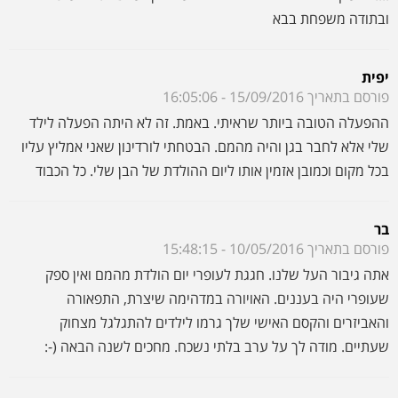
בכל מקום וכמובן אזמין אותו ליום ההולדת של הבן שלי. כל הכבוד
בר
פורסם בתאריך 10/05/2016 - 15:48:15
אתה גיבור העל שלנו. חגגת לעופרי יום הולדת מהמם ואין ספק
שעופרי היה בעננים. האויורה במדהימה שיצרת, התפאורה
והאביזרים והקסם האישי שלך גרמו לילדים להתגלגל מצחוק
שעתיים. מודה לך על ערב בלתי נשכח. מחכים לשנה הבאה (-:
הילי
פורסם בתאריך 03/05/2016 - 09:20:07
ורדינון היקר והאלוף!!! עשית לנו הפעלה של 7 כוכבים. כולם עפו
עליך. הצלחת לגרום לילדים להיות קשובים אליך ובמשך שעתיים
שמענו את הצחוק שלהם. הבן שלי כל כך נהנה ולא נרדם אתמול
בלילה מהתרגשות וכבר הזמין אותך שוב לשנה הבאה בעזרת השם.
אתה באמת משהו מיוחד ואין ספק שאתה תופיע עוד הרבה אצלנו