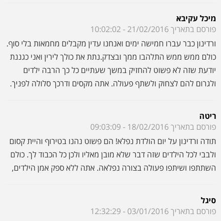
ריטה
פורסם בתאריך 18/02/2016 - 09:03:09
תודה ורדינון על יום הולדת נפלא! הם פשוט נהנו בטירוף והיית קסום
ולבבי לכל הילדים שזה דבר שלא מובן מאליו ולכן כל הכבוד לך. כולם
השתתפו ושיתפו פעולה בצורה נפלאה. אתה ללא ספק אמן הילדים,
סיגל
פורסם בתאריך 03/01/2016 - 12:32:29
אני רוצה להודות לך ורדינון היקר, על מסיבת יום הולדת מעלפת
שחגגת לנועם. הילד היה בבועה של אושר והכל בזכותך. הצלחת
לקרוא את הילד שלי ולשמח אותו בדיוק כמו שהוא רצה. הילדים
השתתפו יפה ומאוד נהנו. אני מודה לך על הכל (וגם על העזרה
בניפוח הבלונים) שתמשיך לעלות ולהצליח.
ויקה