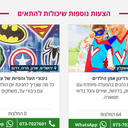
הצעות נוספות שיכולות להתאים
שקלון
ירושלים, שרון, מרכז, דרום
רדינון אמן הילדים
גיבורי העל והפיות של עי
ם נהנים בהפעלה מיוחדת עם
כל מה שצריך לחגיגת יום הול
, בדיחות, שירים והכל בליווי
עם גיבורי על, משחקים ו
תפאורה.
0 המלצות
64 המלצות
pp
073-7027601
WhatsApp
073-70