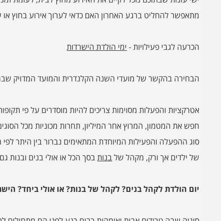
מתאפשר להחליט ברגע האחרון האם כדאי לערוך אירוע בחוץ או ש
הכרעה לגבי פעילויות -
ימי הולדת הישרדות
הבחירה בהקשר של מועדי השנה הקלנדרית והמועד המדויק שבמה
אטרקציות והפעלות מסוימות צריכים להיות מוסדרים על פי תקופו
חפש את המטמון, המרוץ אחר המיליון, תחרות מכוניות מכל הסוגי
סוג ההפעלה והפעילות המיוחדת המתאימים נברור בין היתר לפי 
של ילדים אך ורק, מקהל של
בנות
בסך הכל או אולי בנים ובנות גם 
יום הולדת לקהל בנים? לקהל של בנות? או אולי ביחד? הישר
סוגיה שבה טרודים אבות ואימהות רבים רגע לפני הם מתחילים לתכ