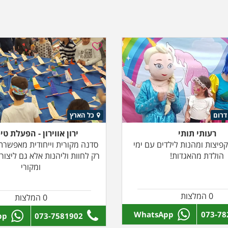
 דרום
כל הארץ
רעותי תותי
ירון אווירון - הפעלת טי
יצות ומהנות לילדים עם ימי
סדנה מקורית וייחודית מאפשרת 
הולדת מהאגדות!
רק לחוות וליהנות אלא גם ליצור
ומקורי
0 המלצות
0 המלצות
WhatsApp
073-78
pp
073-7581902